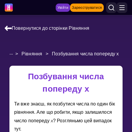
Увійти
Зареєструватися
Повернутися до сторінки Рівняння
НАВЧАЛЬНІ МАТЕРІАЛИ
Curriculum
...
>
Рівняння
>
Позбування числа попереду x
Показати більше
ІГРИ
Позбування числа
попереду x
Multiplication Master
Джуніор-матем
Ти вже знаєш, як позбутися числа по один бiк
рiвняння. Але що робити, якщо залишилося
Показати більше
x
число попереду
? Розгляньмо цей випадок
тут.