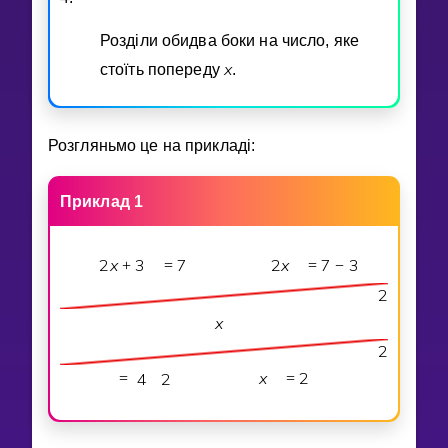
Роздiли обидва боки на число, яке
x
стоїть попереду
.
Розгляньмо це на прикладi:
Приклад 1
2
x
3
7
2
x
7
3
+
=
=
−
2
x
2
4
2
x
2
=
=