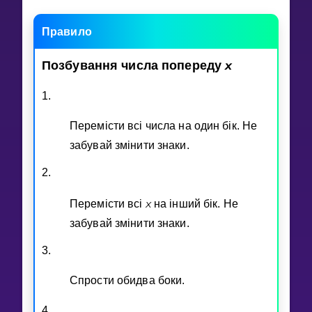
Invite a Friend
НАВЧАЛЬНИЙ ПЛАН
Правило
Select curriculum
x
Позбування
числа
попереду
Увійти
1.
Перемiсти всi числа на один бiк. Не
забувай змiнити знаки.
2.
x
Перемiсти всi
на iнший бiк. Не
забувай змiнити знаки.
3.
Спрости обидва боки.
4.