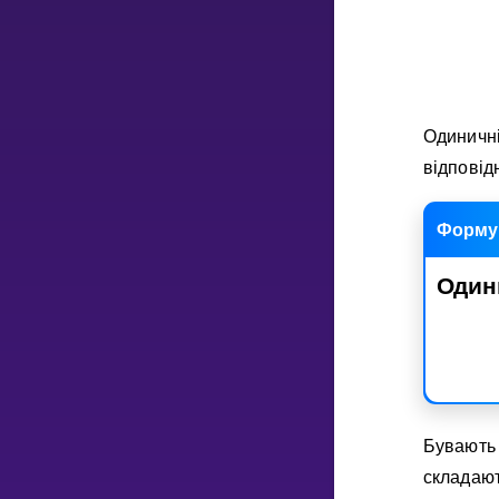
НАВЧАЛЬНИЙ ПЛАН
Select curriculum
Увійти
Одиничн
вiдповi
Форму
Один
Бувають 
складают