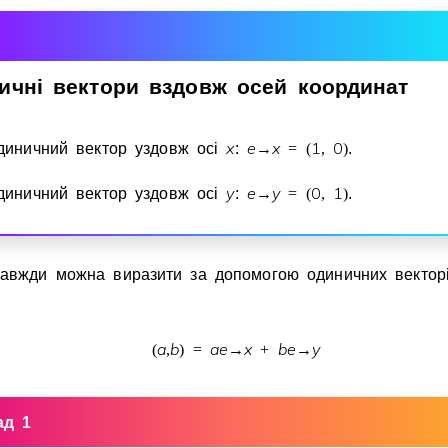
ичнi
вектори
вздовж
осей
координат
x
e
x
1
0
диничний вектор уздовж осi
:
→
=
(
,
)
.
y
e
y
0
1
диничний вектор уздовж осi
:
→
=
(
,
)
.
завжди можна виразити за допомогою одиничних векто
a
b
a
e
x
b
e
y
(
,
)
=
→
+
→
ад 1