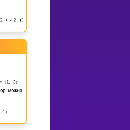
2
4
2
3
4
1
2
5
3
4
+
(
,
)
=
(
,
)
1
0
=
(
,
)
тор можна
1
3
e
x
5
e
y
)
=
−
⋅
→
+
⋅
→