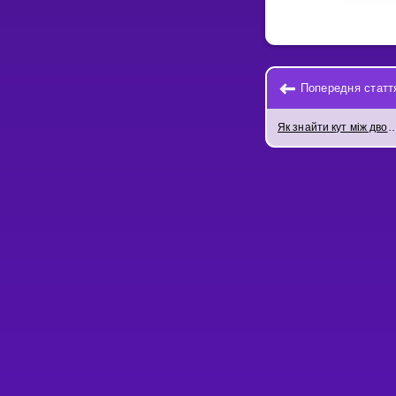
Попередня статт
Як знайти кут між двома ве