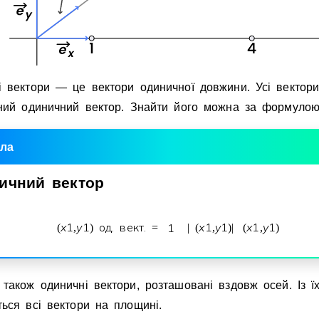
Invite a Friend
i вектори — це вектори одиничної довжини. Усi вектор
дний одиничний вектор. Знайти його можна за формулою
ла
ичний
вектор
x
1
y
1
од. вект.
1
x
1
y
1
x
1
y
1
(
,
)
=
|
(
,
)
|
(
,
)
також одиничнi вектори, розташованi вздовж осей. Iз їх
ься всi вектори на площинi.