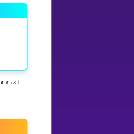
e
x
рiв
→
i