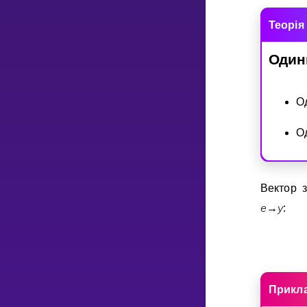
Теорiя
Один
О
О
Вектор 
e
y
→
:
Прикл