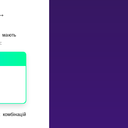
и мають
:
 комбiнацiй