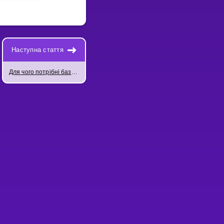
Наступна стаття
Для чого потрібні базисні вектори?