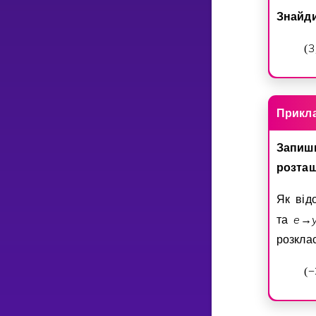
Знайд
3
(
Прикл
Запиш
розташ
Як вiд
e
та
→
розкла
(
−