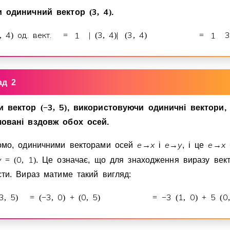
3
4
и одиничний вектор
(
,
)
.
4
од. вект.
1
3
4
3
4
1
3
,
)
=
|
(
,
)
|
(
,
)
=
ад 2
3
5
и вектор
(
−
,
)
, використовуючи одиничнi вектори,
ованi вздовж обох осей.
e
x
e
y
e
x
омо, одиничними векторами осей
→
i
→
, i це
→
y
0
1
=
(
,
)
. Це означає, що для знаходження виразу век
сти. Вираз матиме такий вигляд:
3
5
3
0
0
5
3
1
0
5
0
,
)
=
(
−
,
)
+
(
,
)
=
−
(
,
)
+
(
,