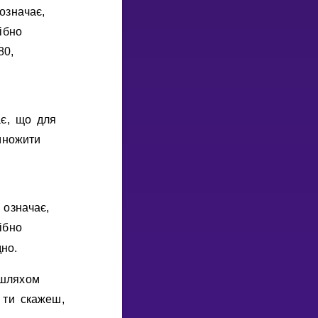
означає,
iбно
80,
є, що для
множити
означає,
iбно
но.
 шляхом
 ти скажеш,