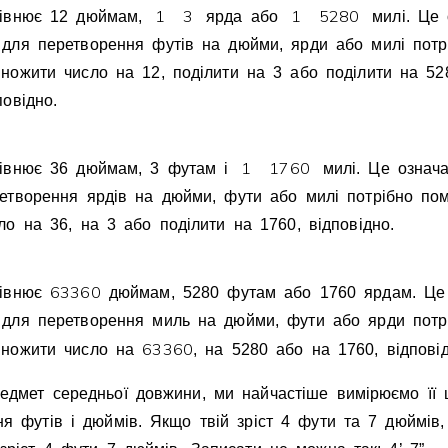
1
3
1
5
2
8
0
рiвнює 12 дюймам,
ярда або
милi. Це 
для перетворення футiв на дюйми, ярди або милi потр
ножити число на 12, подiлити на 3 або подiлити на 52
повiдно.
1
1
7
6
0
iвнює 36 дюймам, 3 футам i
милi. Це означа
етворення ярдiв на дюйми, фути або милi потрiбно по
ло на 36, на 3 або подiлити на 1760, вiдповiдно.
6
3
3
6
0
рiвнює
дюймам, 5280 футам або 1760 ярдам. Це 
для перетворення миль на дюйми, фути або ярди потр
6
3
3
6
0
множити число на
, на 5280 або на 1760, вiдповiд
едмет середньої довжини, ми найчастiше вимiрюємо її
я футiв i дюймiв. Якщо твiй зрiст 4 фути та 7 дюймiв,