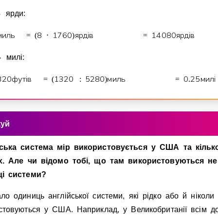
⇔
ярди:
миль
8
1
7
6
0
ярдiв
1
4
0
8
0
ярдiв
=
(
⋅
)
=
⇔
милi:
3
2
0
футiв
1
3
2
0
5
2
8
0
миль
0
2
5
милi
=
(
:
)
=
.
куй
ська система мiр використовується у США та кiльк
х. Але чи вiдомо тобi, що там використовуються не
цi системи?
ло одиниць англiйської системи, якi рiдко або й нiколи
стовуються у США. Наприклад, у Великобританiї всiм д