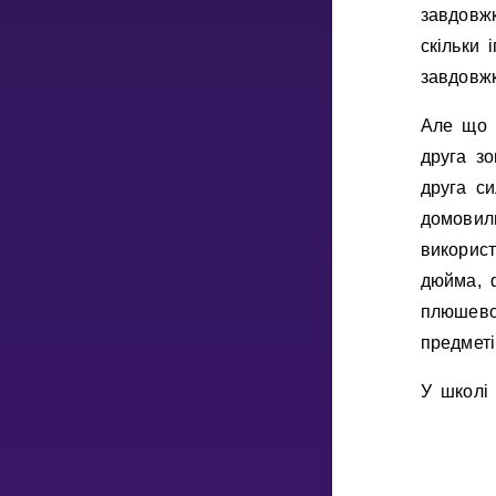
завдовжк
скiльки 
НАВЧАЛЬНИЙ ПЛАН
завдовжк
Select curriculum
Але що 
Увійти
друга з
друга си
домовили
викорис
дюйма, 
плюшево
предмет
У школi