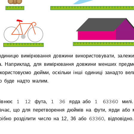
 одиницю вимiрювання довжини використовувати, залежи
а. Наприклад, для вимiрювання довжини менших предм
користовуємо дюйми, оскiльки iншi одиницi занадто вели
о буде надто малим.
1
1
2
1
3
6
1
6
3
3
6
0
рiвнює
фута,
ярда або
милi.
ачає, що для перетворення дюймiв на фути, ярди або 
6
3
3
6
0
рiбно роздiлити число на 12, 36 або
, вiдповiдно.