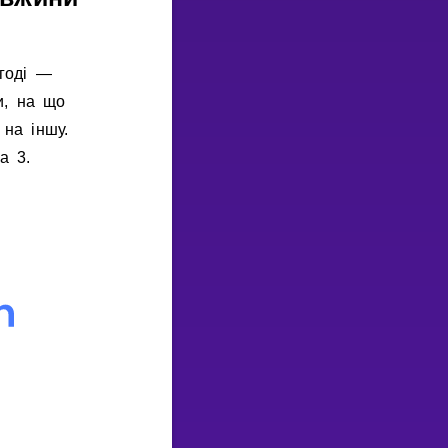
годi —
и, на що
на iншу.
а 3.