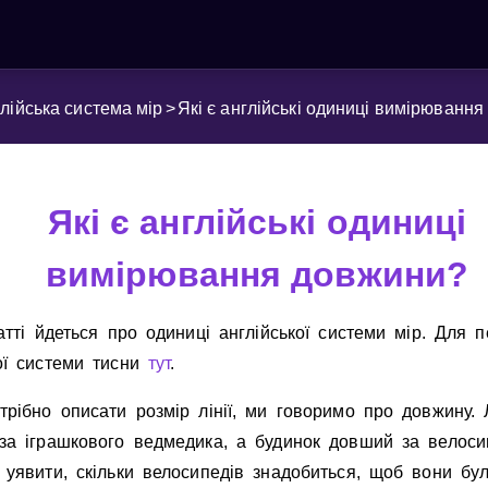
лійська система мір
>
Які є англійські одиниці вимірюванн
Які є англійські одиниці
вимірювання довжини?
аттi йдеться про одиницi англiйської системи мiр. Для 
ої системи тисни
тут
.
рiбно описати розмiр лiнiї, ми говоримо про довжину. 
за iграшкового ведмедика, а будинок довший за велоси
уявити, скiльки велосипедiв знадобиться, щоб вони бу