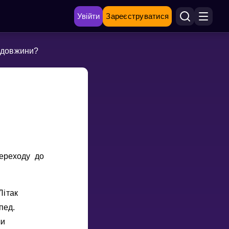
Увійти
Зареєструватися
я довжини?
переходу до
Лiтак
пед.
ли