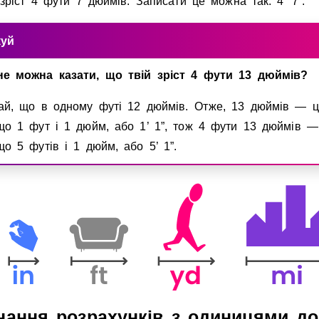
зрiст 4 фути 7 дюймiв. Записати це можна так: 4’ 7”.
куй
е можна казати, що твiй зрiст 4 фути 13 дюймiв?
ай, що в одному футi 12 дюймiв. Отже, 13 дюймiв — ц
що 1 фут i 1 дюйм, або 1’ 1”, тож 4 фути 13 дюймiв —
що 5 футiв i 1 дюйм, або 5’ 1”.
нання розрахункiв з одиницями д