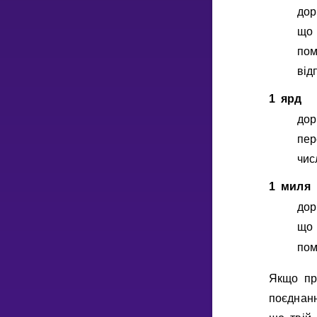
до
що 
пом
вiд
1 ярд
дор
пер
чис
1 миля
до
що 
по
Якщо пр
поєднанн