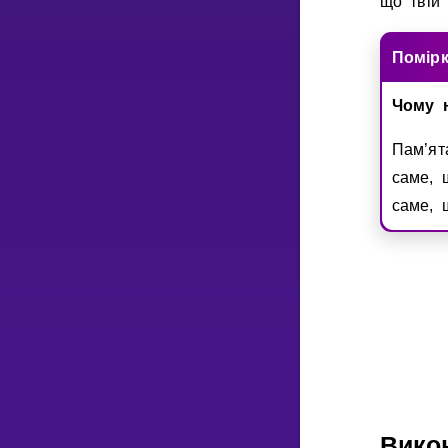
що твiй 
Помiр
Чому н
Пам’ят
саме, 
саме, 
Вико