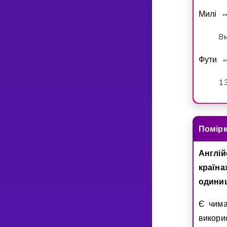
Милi
8
Фути
1
Помiр
Англiй
країна
одини
Є чима
викори