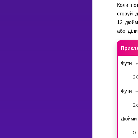
Коли пот
стовуй д
12 дюйм
або дiли
Прикл
Фути
3
Фути
2
Дюйм
0
.