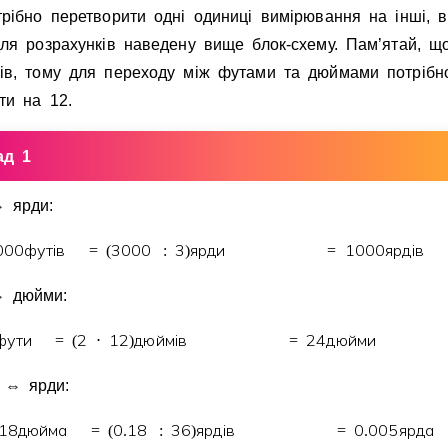
рiбно перетворити однi одиницi вимiрювання на iншi, в
ля розрахункiв наведену вище блок-схему. Пам’ятай, щ
iв, тому для переходу мiж футами та дюймами потрiбн
ти на 12.
ад 1
⇔
ярди:
0
0
0
футiв
3
0
0
0
3
ярди
1
0
0
0
ярдiв
=
(
:
)
=
⇔
дюйми:
фути
2
1
2
дюймiв
2
4
дюйми
=
(
⋅
)
=
и
⇔
ярди:
1
8
дюйма
0
1
8
3
6
ярдiв
0
0
0
5
ярда
=
(
.
:
)
=
.