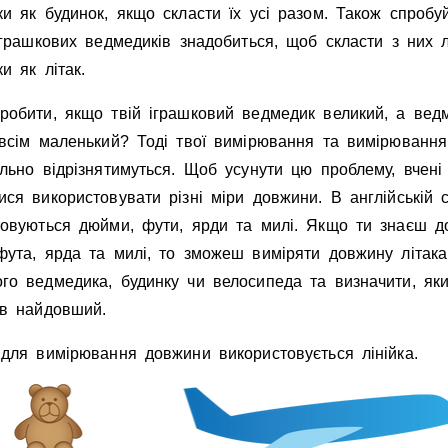
и як будинок, якщо скласти їх усi разом. Також спробу
Invite a Friend
iграшкових ведмедикiв знадобиться, щоб скласти з них л
и як лiтак.
робити, якщо твiй iграшковий ведмедик великий, а вед
овсiм маленький? Тодi твої вимiрювання та вимiрювання
льно вiдрiзнятимуться. Щоб усунути цю проблему, вченi
ся використовувати рiзнi мiри довжини. В англiйськiй с
товуються дюйми, фути, ярди та милi. Якщо ти знаєш д
фута, ярда та милi, то зможеш вимiряти довжину лiтака
го ведмедика, будинку чи велосипеда та визначити, яки
iв найдовший.
 для вимiрювання довжини використовується лiнiйка.