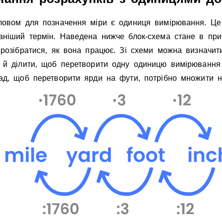
ловом для позначення мiри є одиниця вимiрювання. Це
анiший термiн. Наведена нижче блок-схема стане в при
 розiбратися, як вона працює. Зi схеми можна визначит
 й дiлити, щоб перетворити одну одиницю вимiрювання 
ад, щоб перетворити ярди на фути, потрiбно множити н