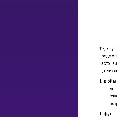
Те, яку
предмет
часто ви
що числ
1 дюйм
до
озн
пот
1 фут