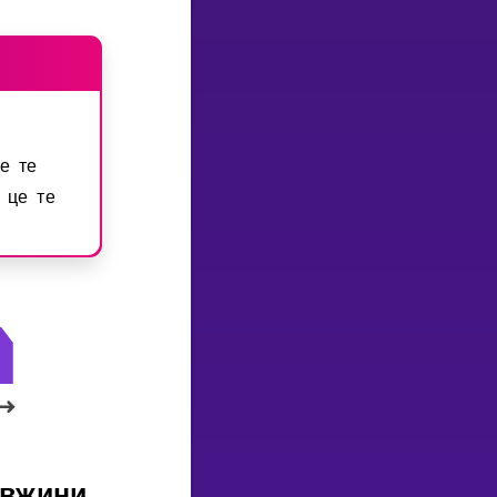
е те
 це те
овжини