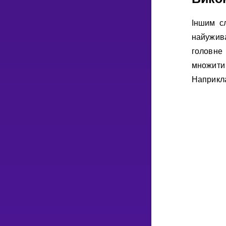
Iншим с
найужив
головне
множити
Наприкл