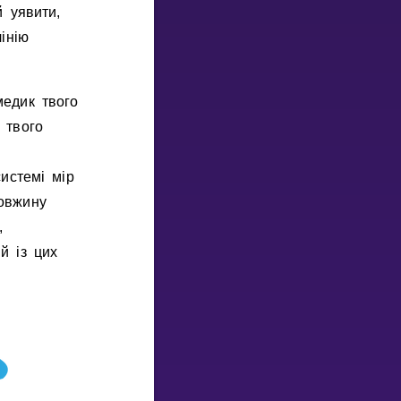
й уявити,
iнiю
медик твого
 твого
истемi мiр
овжину
,
й iз цих