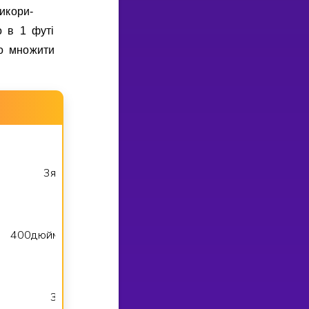
икори-
о в 1 футi
о множити
3
ярдiв
3
3
фути
9
футiв
=
(
⋅
)
=
4
0
0
дюймiв
4
2
0
1
2
футiв
3
5
футiв
=
(
:
)
=
3
4
ярди
3
4
3
6
дюймiв
1
2
2
=
(
⋅
)
=