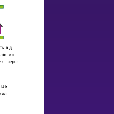
ть вiд
етiв ми
кi, через
 Це
милi