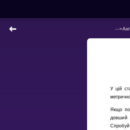
...
>
Анг
НАВЧАЛЬНІ МАТЕРІАЛИ
Curriculum
All math topics
Показати більше
ІГРИ
У цiй ст
Multiplication Master
метричн
Джуніор-матем
Якщо пот
довший 
Показати більше
Спробуй 