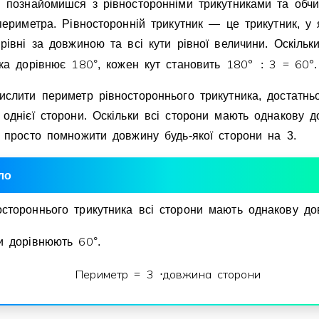
и познайомишся з рiвностороннiми трикутниками та обч
периметра. Рiвностороннiй трикутник — це трикутник, у 
рiвнi за довжиною та всi кути рiвної величини. Оскiль
1
8
0
1
8
0
°
3
6
0
°
ика дорiвнює
°
, кожен кут становить
:
=
.
слити периметр рiвностороннього трикутника, достатнь
однiєї сторони. Оскiльки всi сторони мають однакову д
 просто помножити довжину будь-якої сторони на 3.
ло
остороннього трикутника всi сторони мають однакову до
6
0
ти дорiвнюють
°
.
Периметр
3
довжина сторони
=
⋅