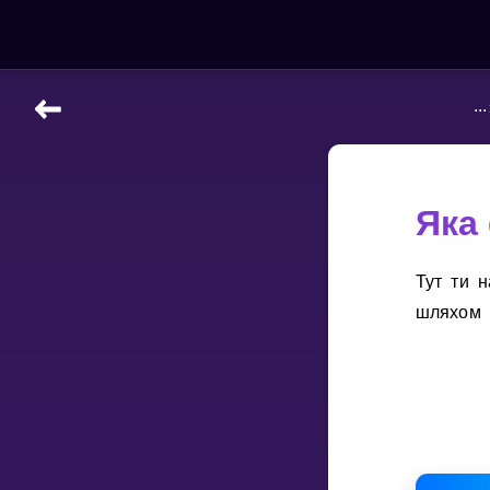
...
НАВЧАЛЬНІ МАТЕРІАЛИ
Curriculum
All math topics
Яка
Показати більше
Тут ти 
ІГРИ
шляхом 
Multiplication Master
Джуніор-матем
Показати більше