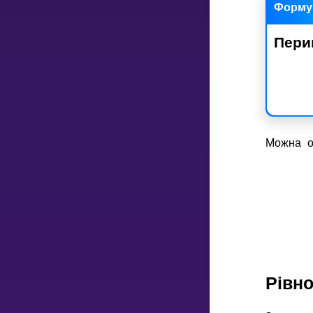
Форму
Пери
НАВЧАЛЬНИЙ ПЛАН
Select curriculum
Увійти
Можна об
Рiвн