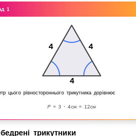
ад 1
тр цього рiвностороннього трикутника дорiвнює
P
3
4
см
1
2
см
=
⋅
=
обедренi трикутники