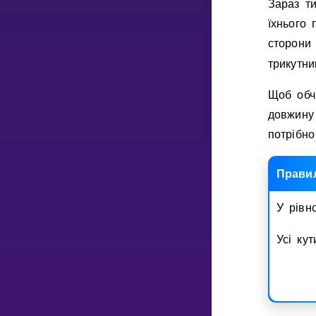
Зараз т
їхнього 
сторони 
трикутн
Щоб обчи
довжину 
потрiбно
Прави
У рiвн
Усi ку