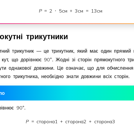
P
2
5
см
3
см
1
3
см
=
⋅
+
=
окутнi трикутники
тний трикутник — це трикутник, який має один прямий 
9
0
е кут, що дорiвнює
°
. Жоднi зi сторiн прямокутного тр
ути однакової довжини. Це означає, що для обчислення
ного трикутника, необхiдно знати довжини всiх сторiн.
ло
9
0
рiвнює
°
.
P
сторона
1
сторона
2
сторона
3
=
+
+