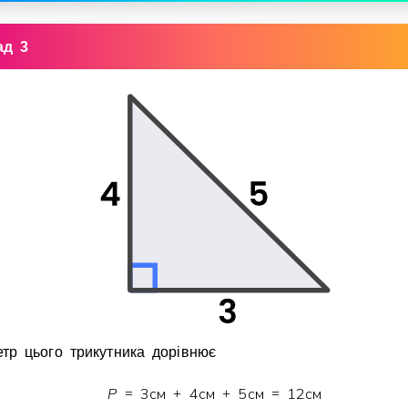
ад 3
тр цього трикутника дорiвнює
P
3
см
4
см
5
см
1
2
см
=
+
+
=