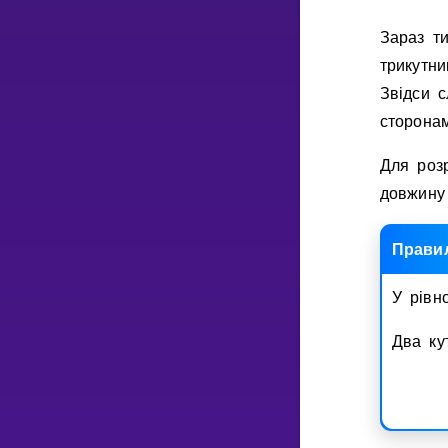
Зараз т
трикутни
Звiдси с
сторона
Для роз
довжину 
Прави
У рiвн
Два кут