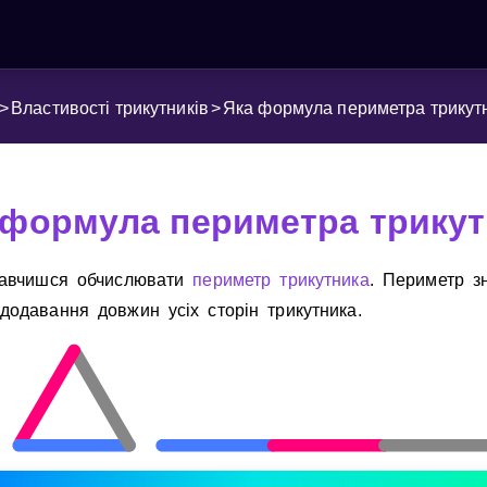
>
Властивості трикутників
>
Яка формула периметра трикут
 формула периметра трикут
навчишся обчислювати
периметр
трикутника
. Периметр з
додавання довжин усiх сторiн трикутника.