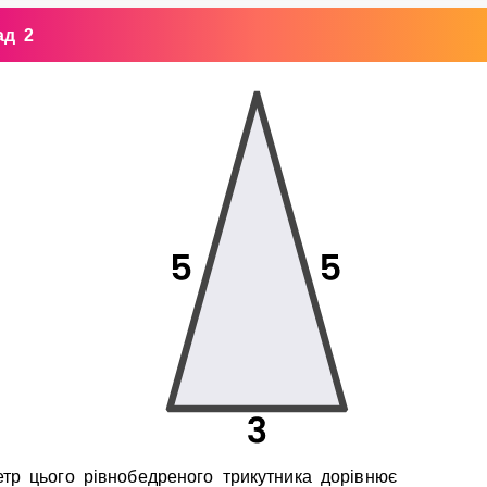
ад 2
тр цього рiвнобедреного трикутника дорiвнює