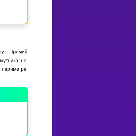
кут. Прямий
икутника не
 периметра