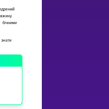
едрений
вжину.
о бiчними
 знати