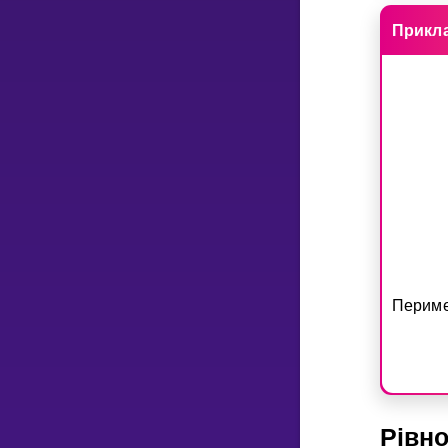
Прикл
Периме
Рiвн