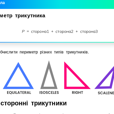
ла
Invite a Friend
метр
трикутника
P
сторона
1
сторона
2
сторона
3
=
+
+
числити периметр рiзних типiв трикутникiв.
остороннi трикутники