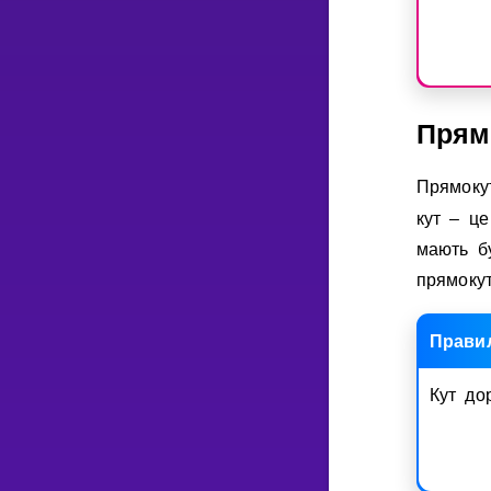
Прям
Прямоку
кут – ц
мають б
прямокут
Прави
Кут до