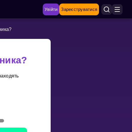
Увійти
Зареєструватися
ника?
ника?
находять