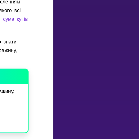
исленням
якого всi
ки
сума кутiв
о знати
овжину,
вжину.