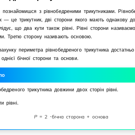
и познайомишся з рiвнобедреними трикутниками. Рiвноб
к — це трикутник, двi сторони якого мають однакову до
лiдує, що два кути також рiвнi. Рiвнi сторони називаєм
ми. Третю сторону називають основою.
рахунку периметра рiвнобедреного трикутника достатньо
однiєї бiчної сторони та основи.
ло
обедреного трикутника довжини двох сторiн рiвнi.
и рiвнi.
P
2
бiчна сторона
основа
=
⋅
+