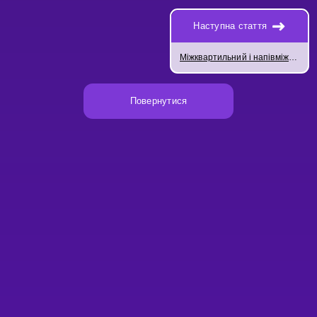
Наступна стаття
Міжквартильний і напівміжквартильний розмах
Повернутися