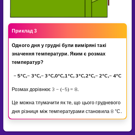
Приклад 3
Одного дня у груднi були вимiрянi такi
значення температури. Яким є розмах
температур?
5
°C
3
°C
3
°C
0
°C
1
°C
3
°C
2
°C
2
°C
4
°C
−
,
−
,
−
,
,
,
,
,
−
,
−
3
5
8
Розмах дорiвнює
−
(
−
)
=
.
Це можна тлумачити як те, що цього грудневого
8
дня рiзниця мiж температурами становила
°
C.