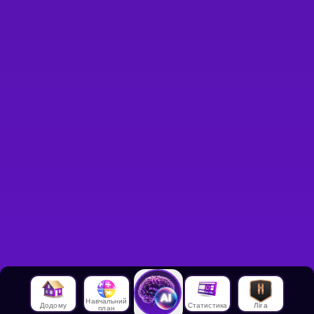
Навчальний
Додому
Статистика
Ліга
план