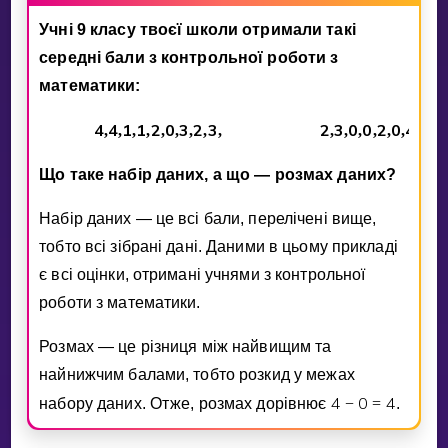
Invite a Friend
Учнi 9 класу твоєї школи отримали такi
НАВЧАЛЬНИЙ ПЛАН
середнi бали з контрольної роботи з
Select curriculum
математики:
Увійти
4
4
1
1
2
0
3
2
3
2
3
0
0
2
0
4
3
1
,
,
,
,
,
,
,
,
,
,
,
,
,
,
,
,
,
,
Що таке набiр даних, а що — розмах даних?
Набiр даних — це всi бали, перелiченi вище,
тобто всi зiбранi данi. Даними в цьому прикладi
є всi оцiнки, отриманi учнями з контрольної
роботи з математики.
Розмах — це рiзниця мiж найвищим та
найнижчим балами, тобто розкид у межах
4
0
4
набору даних. Отже, розмах дорiвнює
−
=
.