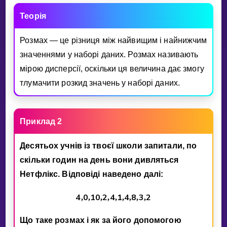
Теорiя
Розмах — це рiзниця мiж найвищим i найнижчим
значеннями у наборi даних. Розмах називають
мiрою дисперсiї, оскiльки ця величина дає змогу
тлумачити розкид значень у наборi даних.
Приклад 2
Десятьох учнiв iз твоєї школи запитали, по
скiльки годин на день вони дивляться
Нетфлiкс. Вiдповiдi наведено далi:
4
0
1
0
2
4
1
4
8
3
2
,
,
,
,
,
,
,
,
,
Що таке розмах i як за його допомогою