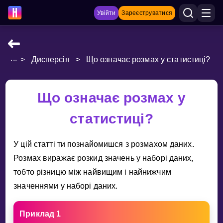
Увійти
Зареєструватися
...
>
Дисперсія
>
Що означає розмах у статистиці?
НАВЧАЛЬНІ МАТЕРІАЛИ
Curriculum
Що означає розмах у
Показати більше
статистиці?
ІГРИ
У цiй статтi ти познайомишся з розмахом даних.
Multiplication Master
Розмах виражає розкид значень у наборi даних,
тобто рiзницю мiж найвищим i найнижчим
Джуніор-матем
значеннями у наборi даних.
Показати більше
Приклад 1