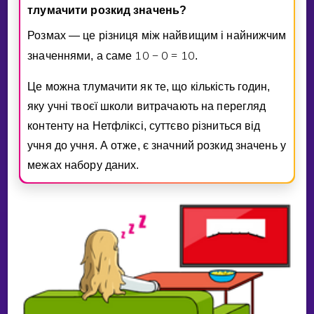
тлумачити розкид значень?
Розмах — це рiзниця мiж найвищим i найнижчим
1
0
0
1
0
значеннями, а саме
−
=
.
Це можна тлумачити як те, що кiлькiсть годин,
яку учнi твоєї школи витрачають на перегляд
контенту на Нетфлiксi, суттєво рiзниться вiд
учня до учня. А отже, є значний розкид значень у
межах набору даних.