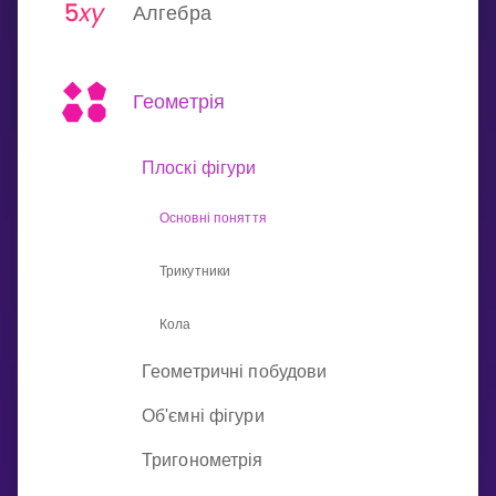
Invite a Friend
Алгебра
НАВЧАЛЬНИЙ ПЛАН
Select curriculum
Геометрія
Увійти
Плоскі фігури
Основні поняття
Трикутники
Кола
Геометричні побудови
Об'ємні фігури
Тригонометрія