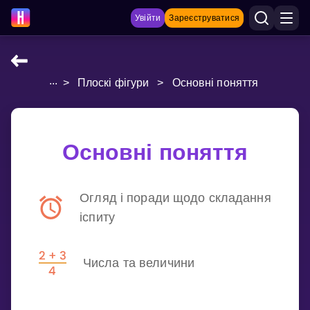
Увійти
Зареєструватися
...
>
Плоскі фігури
>
Основні поняття
НАВЧАЛЬНІ МАТЕРІАЛИ
Curriculum
Показати більше
Основні поняття
ІГРИ
Огляд і поради щодо складання
Multiplication Master
іспиту
Джуніор-матем
Числа та величини
Показати більше