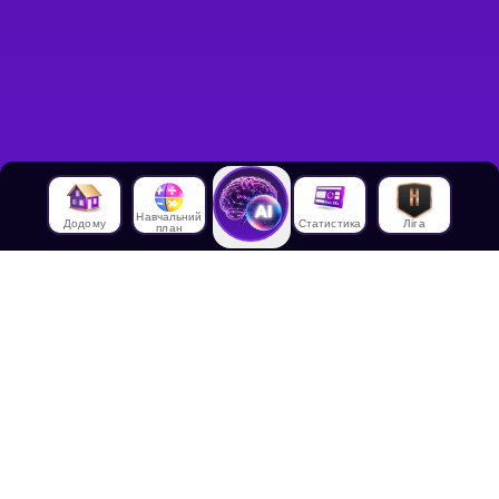
Навчальний
Додому
Статистика
Ліга
план
Про нас
Про House of Math
Співробітники