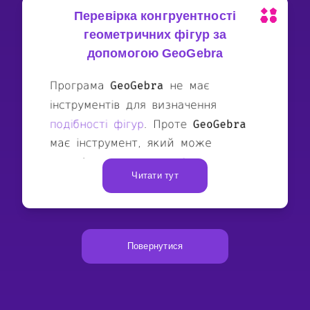
Перевірка конгруентності
геометричних фігур за
допомогою GeoGebra
Читати тут
Повернутися