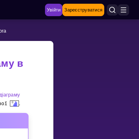
Увійти
Зареєструватися
bra
аму в
дiаграму
ної
.