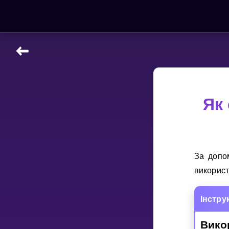
НАВЧАЛЬНІ МАТЕРІАЛИ
Curriculum
All math topics
Як
Показати більше
ІГРИ
За допо
Multiplication Master
викорис
Джуніор-матем
Iнстру
Показати більше
Вико