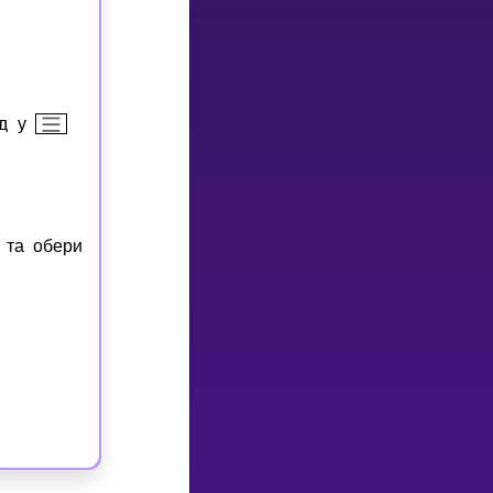
д
у
 та обери