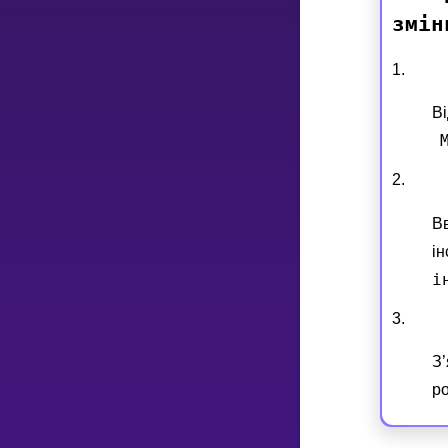
змiн
НАВЧАЛЬНИЙ ПЛАН
1.
Select curriculum
В
Увійти
2.
В
i
i
3.
З
р