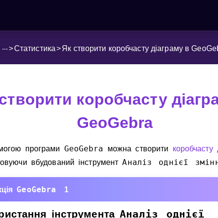
...
>
Статистика
>
Як створити коробчасту діаграму в GeoGe
 створити коробчасту діагр
GeoGebra
GeoGebra
могою програми
можна створити
коробчасту 
Аналiз однiєї змiн
товуючи вбудований iнструмент
GeoGebra
кцiя
1
ристання
iнструмента
Аналiз
однiєї