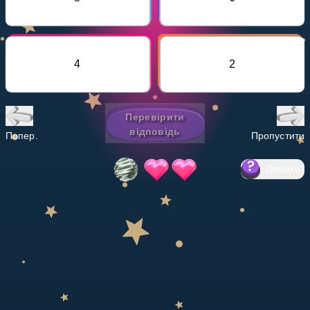
Invite a Friend
НАВЧАЛЬНИЙ ПЛАН
Select curriculum
4
2
Увійти
Перевірити
відповідь
Попер.
Пропустити
Довідка
?