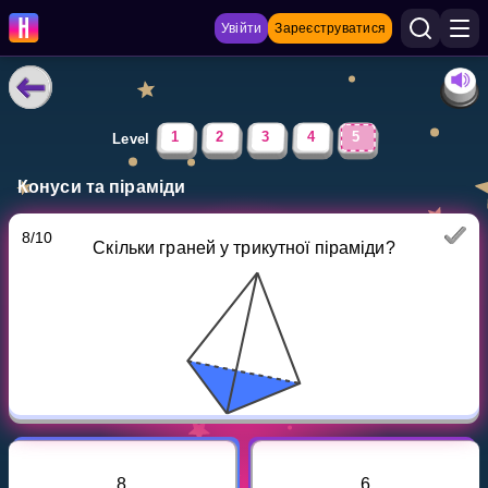
Увійти
Зареєструватися
НАВЧАЛЬНІ МАТЕРІАЛИ
1
2
3
4
5
Level
Curriculum
Конуси та піраміди
Показати більше
8
/
10
Скільки граней у трикутної піраміди?
ІГРИ
Multiplication Master
Джуніор-матем
Показати більше
8
6