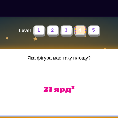
1
2
3
4
5
Level
Яка фігура має таку площу?
2
21 ярд