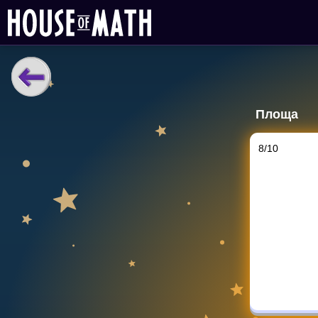
НАВЧАЛЬНІ МАТЕРІАЛИ
Площа
Curriculum
All math topics
8
/
10
Показати більше
ІГРИ
Multiplication Master
Джуніор-матем
Показати більше