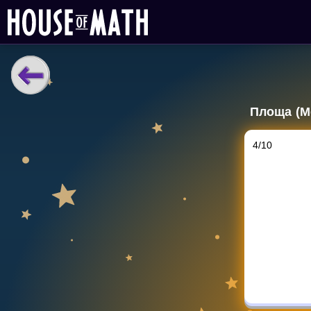
НАВЧАЛЬНІ МАТЕРІАЛИ
Площа (М
Curriculum
All math topics
4
/
10
Показати більше
ІГРИ
Multiplication Master
Джуніор-матем
Показати більше