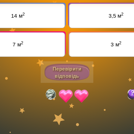
Invite a Friend
2
2
14 м
3,5 м
2
2
7 м
3 м
Перевірити
відповідь