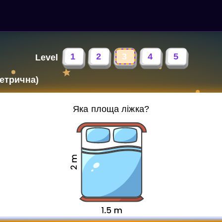
1
2
3
4
5
Level
етрична)
Яка площа ліжка?