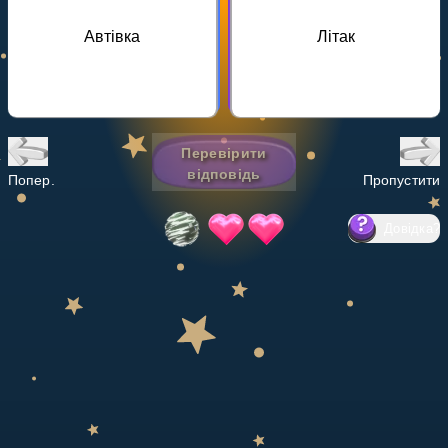
Invite a Friend
Автівка
Літак
НАВЧАЛЬНИЙ ПЛАН
Select curriculum
Увійти
Перевірити
відповідь
Попер.
Пропустити
Довідка
?