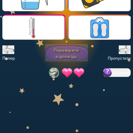
Invite a Friend
НАВЧАЛЬНИЙ ПЛАН
Select curriculum
Увійти
Перевірити
відповідь
Попер.
Пропустити
Довідка
?