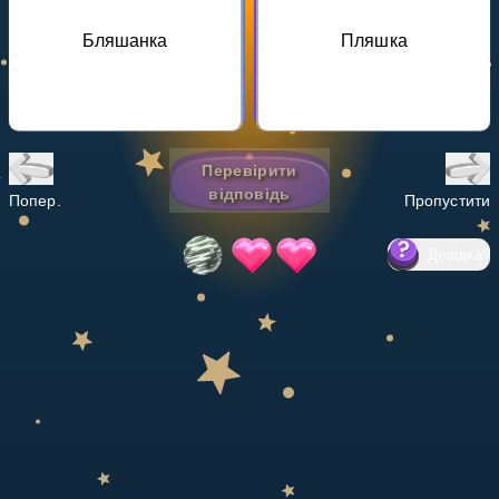
Invite a Friend
Бляшанка
Пляшка
НАВЧАЛЬНИЙ ПЛАН
Select curriculum
Увійти
Перевірити
відповідь
Попер.
Пропустити
Довідка
?