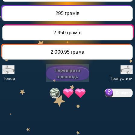
Invite a Friend
НАВЧАЛЬНИЙ ПЛАН
295 грамів
Select curriculum
Увійти
2 950 грамів
2 000,95 грама
Перевірити
відповідь
Попер.
Пропустити
Довідка
?