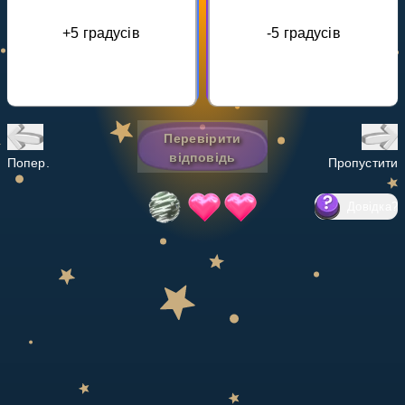
Invite a Friend
+5 градусів
-5 градусів
НАВЧАЛЬНИЙ ПЛАН
Select curriculum
Увійти
Перевірити
відповідь
Попер.
Пропустити
Довідка
?