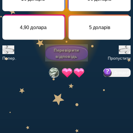
Invite a Friend
НАВЧАЛЬНИЙ ПЛАН
Select curriculum
4,90 долара
5 доларів
Увійти
Перевірити
відповідь
Попер.
Пропустити
Довідка
?