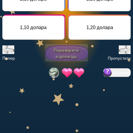
Invite a Friend
НАВЧАЛЬНИЙ ПЛАН
Select curriculum
1,10 долара
1,20 долара
Увійти
Перевірити
відповідь
Попер.
Пропустити
Довідка
?