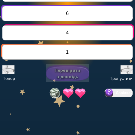
Invite a Friend
НАВЧАЛЬНИЙ ПЛАН
6
Select curriculum
Увійти
4
1
Перевірити
відповідь
Попер.
Пропустити
Довідка
?