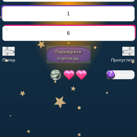
Invite a Friend
НАВЧАЛЬНИЙ ПЛАН
1
Select curriculum
Увійти
6
Перевірити
відповідь
Попер.
Пропустити
Довідка
?