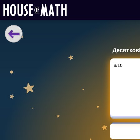
НАВЧАЛЬНІ МАТЕРІАЛИ
Десятков
Curriculum
All math topics
8
/
10
Показати більше
ІГРИ
Multiplication Master
Джуніор-матем
Показати більше