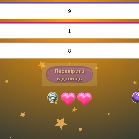
Invite a Friend
9
1
8
Перевірити
відповідь