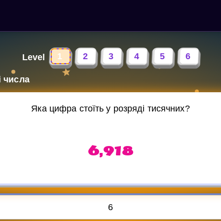
1
2
3
4
5
6
Level
і числа
Яка цифра стоїть у розряді тисячних?
6,918
6