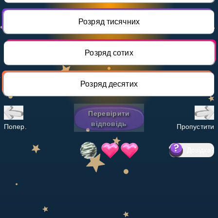
Invite a Friend
НАВЧАЛЬНИЙ ПЛАН
Розряд тисячних
Select curriculum
Увійти
Розряд сотих
Розряд десятих
Перевірити
відповідь
Попер.
Пропустити
Довідка
?