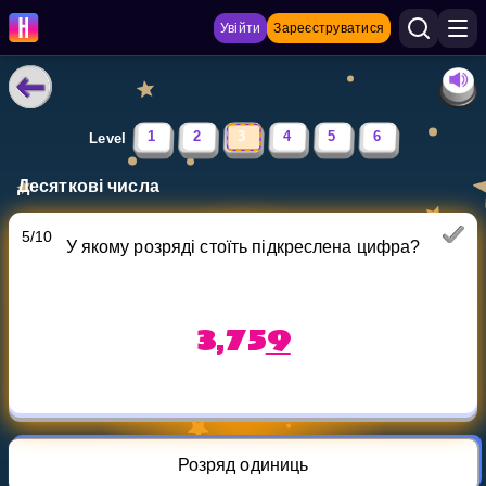
Увійти
Зареєструватися
НАВЧАЛЬНІ МАТЕРІАЛИ
1
2
3
4
5
6
Level
Curriculum
Десяткові числа
Показати більше
5
/
10
У якому розряді стоїть підкреслена цифра?
ІГРИ
Multiplication Master
3,75
9
Джуніор-матем
Показати більше
Розряд одиниць