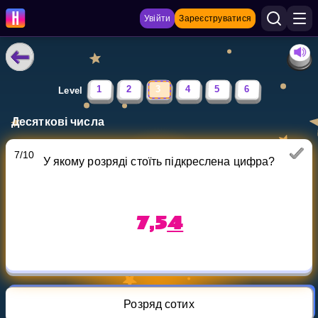
Увійти
Зареєструватися
НАВЧАЛЬНІ МАТЕРІАЛИ
1
2
3
4
5
6
Level
Curriculum
Десяткові числа
Показати більше
7
/
10
У якому розряді стоїть підкреслена цифра?
ІГРИ
Multiplication Master
7,5
4
Джуніор-матем
Показати більше
Розряд сотих