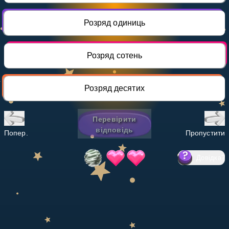
Invite a Friend
НАВЧАЛЬНИЙ ПЛАН
Розряд одиниць
Select curriculum
Увійти
Розряд сотень
Розряд десятих
Перевірити
відповідь
Попер.
Пропустити
Довідка
?