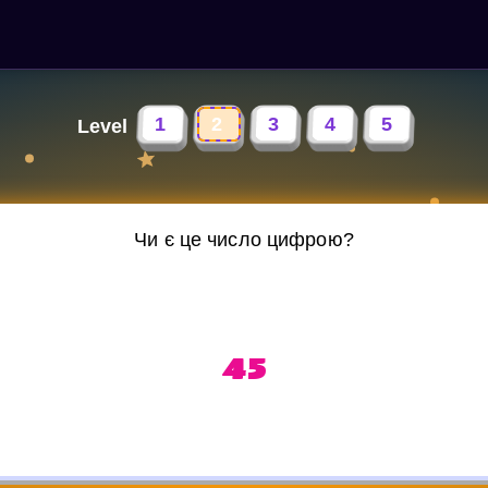
1
2
3
4
5
Level
Чи є це число цифрою?
45