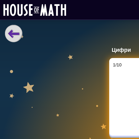
НАВЧАЛЬНІ МАТЕРІАЛИ
Цифри
Curriculum
All math topics
1
/
10
Показати більше
ІГРИ
Multiplication Master
Джуніор-матем
Показати більше