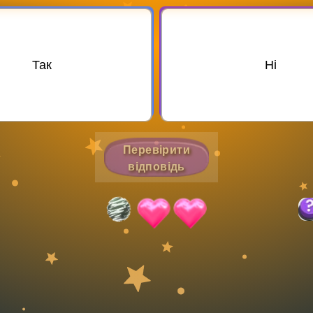
Invite a Friend
Так
Ні
Перевірити
відповідь