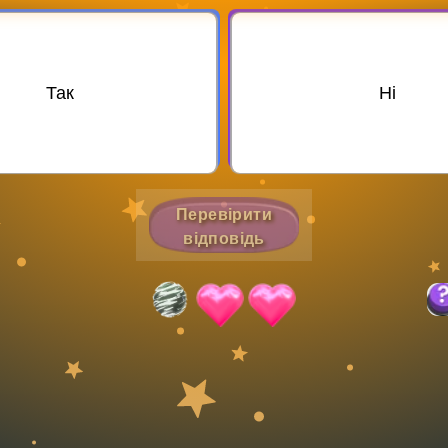
Invite a Friend
Так
Ні
Перевірити
відповідь