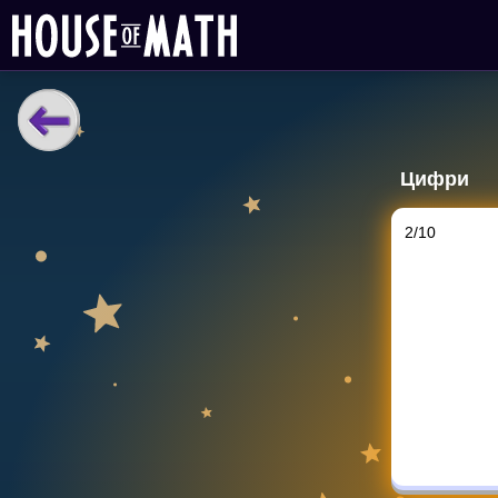
НАВЧАЛЬНІ МАТЕРІАЛИ
Цифри
Curriculum
All math topics
2
/
10
Показати більше
ІГРИ
Multiplication Master
Джуніор-матем
Показати більше