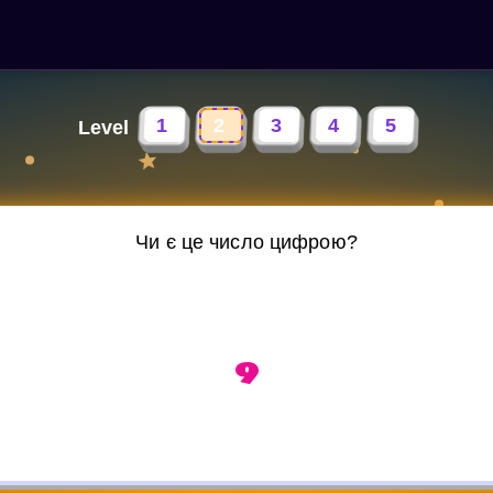
1
2
3
4
5
Level
Чи є це число цифрою?
9