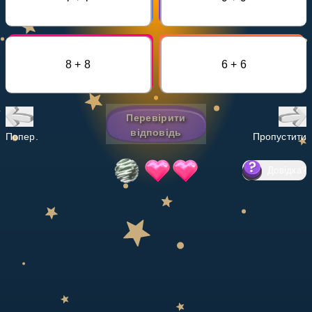
Invite a Friend
НАВЧАЛЬНИЙ ПЛАН
Select curriculum
8 + 8
6 + 6
Увійти
Перевірити
відповідь
Попер.
Пропустити
Довідка
?