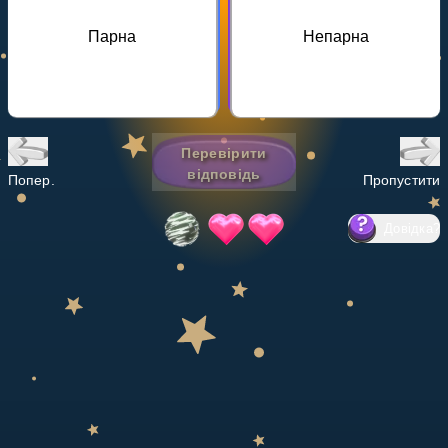
Invite a Friend
Парна
Непарна
НАВЧАЛЬНИЙ ПЛАН
Select curriculum
Увійти
Перевірити
відповідь
Попер.
Пропустити
Довідка
?