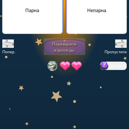
Invite a Friend
Парна
Непарна
НАВЧАЛЬНИЙ ПЛАН
Select curriculum
Увійти
Перевірити
відповідь
Попер.
Пропустити
Довідка
?