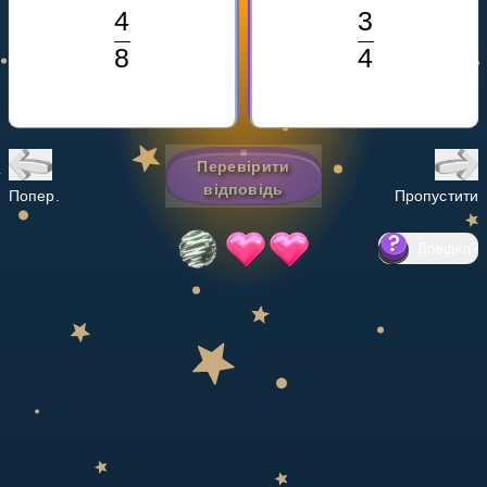
Invite a Friend
НАВЧАЛЬНИЙ ПЛАН
Select curriculum
Увійти
Перевірити
відповідь
Попер.
Пропустити
Довідка
?