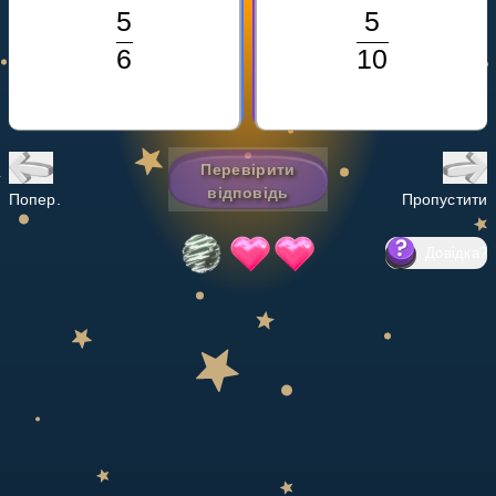
Invite a Friend
НАВЧАЛЬНИЙ ПЛАН
Select curriculum
Увійти
Перевірити
відповідь
Попер.
Пропустити
Довідка
?