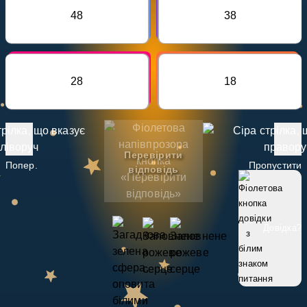
Invite a Friend
48
38
НАВЧАЛЬНИЙ ПЛАН
Select curriculum
Увійти
28
18
Перевірити
Попер.
Пропустити
відповідь
Довідка
?