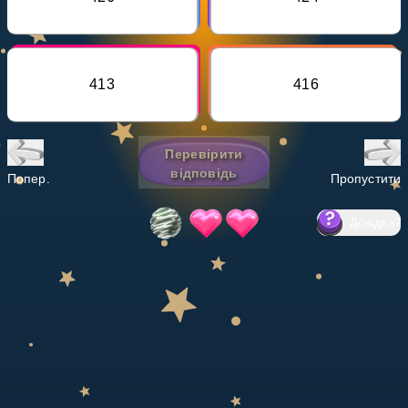
Invite a Friend
НАВЧАЛЬНИЙ ПЛАН
Select curriculum
413
416
Увійти
Перевірити
відповідь
Попер.
Пропустити
Довідка
?