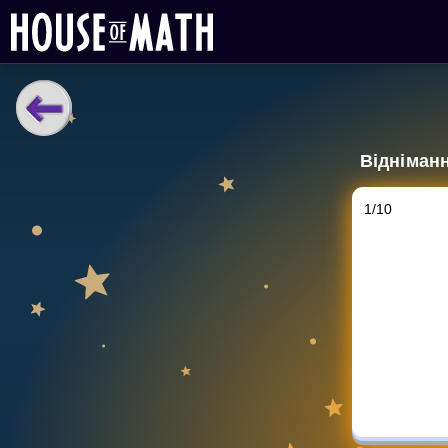
НАВЧАЛЬНІ МАТЕРІАЛИ
Відніманн
Curriculum
All math topics
1
/
10
Показати більше
ІГРИ
Multiplication Master
Джуніор-матем
Показати більше