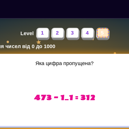
1
2
3
4
5
Level
я чисел від 0 до 1000
Яка цифра пропущена?
473 - 1_1 = 312