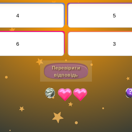
Invite a Friend
4
5
6
3
Перевірити
відповідь