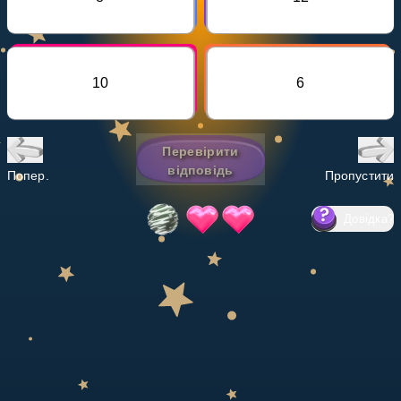
Invite a Friend
НАВЧАЛЬНИЙ ПЛАН
Select curriculum
10
6
Увійти
Перевірити
відповідь
Попер.
Пропустити
Довідка
?