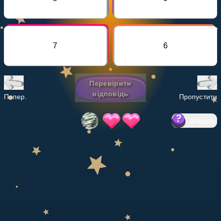
Invite a Friend
НАВЧАЛЬНИЙ ПЛАН
Select curriculum
7
6
Увійти
Перевірити
відповідь
Попер.
Пропустити
Довідка
?