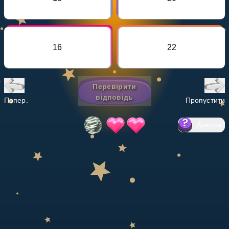
Invite a Friend
НАВЧАЛЬНИЙ ПЛАН
Select curriculum
16
22
Увійти
Перевірити
відповідь
Попер.
Пропустити
Довідка
?