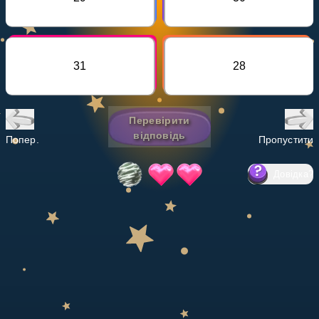
Invite a Friend
НАВЧАЛЬНИЙ ПЛАН
Select curriculum
31
28
Увійти
Перевірити
відповідь
Попер.
Пропустити
Довідка
?