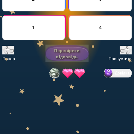
Invite a Friend
НАВЧАЛЬНИЙ ПЛАН
Select curriculum
1
4
Увійти
Перевірити
відповідь
Попер.
Пропустити
Довідка
?