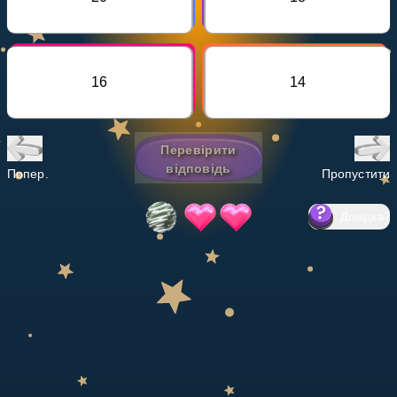
Invite a Friend
НАВЧАЛЬНИЙ ПЛАН
Select curriculum
16
14
Увійти
Перевірити
відповідь
Попер.
Пропустити
Довідка
?