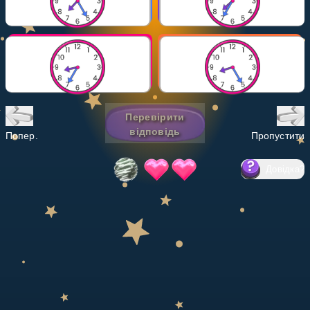
Invite a Friend
НАВЧАЛЬНИЙ ПЛАН
Select curriculum
Увійти
Перевірити
відповідь
Попер.
Пропустити
Довідка
?