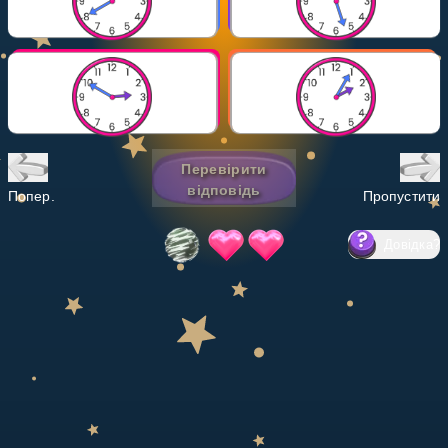
Invite a Friend
НАВЧАЛЬНИЙ ПЛАН
Select curriculum
Увійти
Перевірити
відповідь
Попер.
Пропустити
Довідка
?