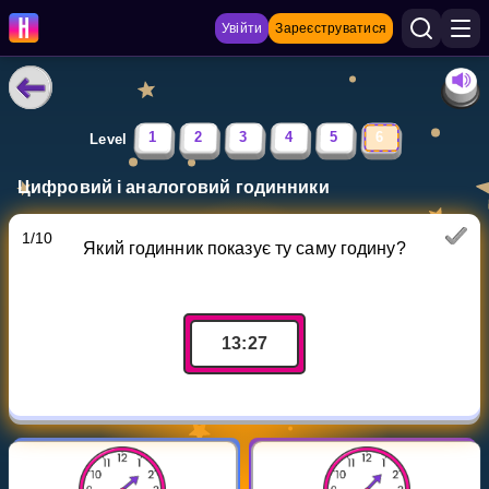
Увійти
Зареєструватися
НАВЧАЛЬНІ МАТЕРІАЛИ
1
2
3
4
5
6
Level
Curriculum
Цифровий і аналоговий годинники
Показати більше
1
/
10
Який годинник показує ту саму годину?
ІГРИ
Multiplication Master
13
:
27
Джуніор-матем
Показати більше