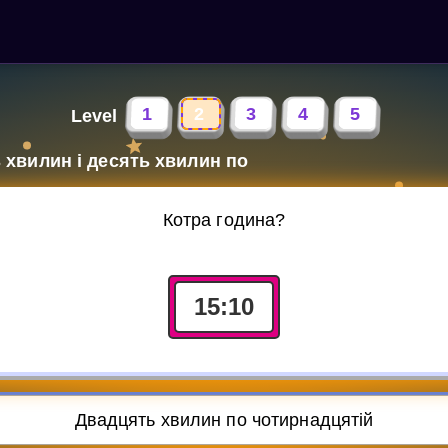
1
2
3
4
5
Level
 хвилин і десять хвилин по
Котра година?
15
:
10
Двадцять хвилин по чотирнадцятій