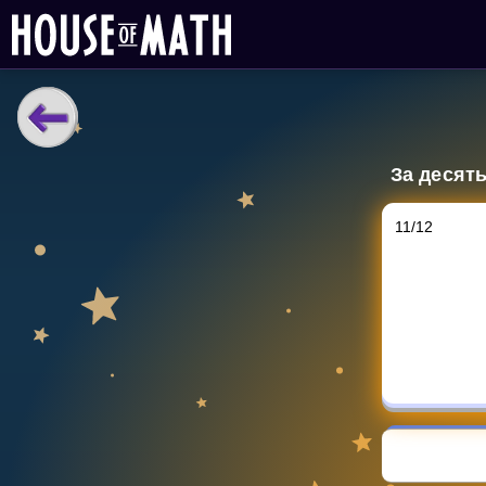
НАВЧАЛЬНІ МАТЕРІАЛИ
За десять
Curriculum
All math topics
11
/
12
Показати більше
ІГРИ
Multiplication Master
Джуніор-матем
Показати більше