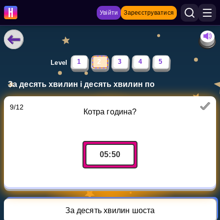
Увійти
Зареєструватися
НАВЧАЛЬНІ МАТЕРІАЛИ
1
2
3
4
5
Level
Curriculum
За десять хвилин і десять хвилин по
Показати більше
9
/
12
Котра година?
ІГРИ
Multiplication Master
05
:
50
Джуніор-матем
Показати більше
За десять хвилин шоста