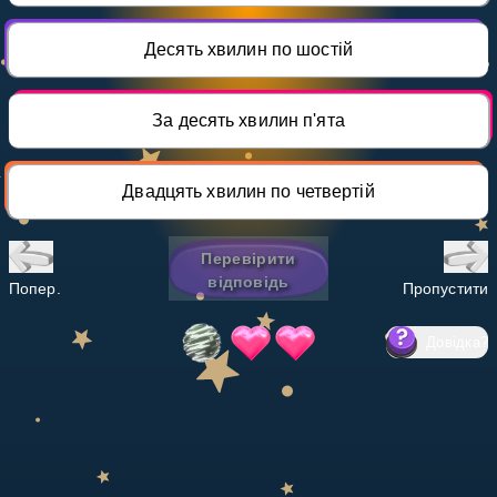
Invite a Friend
НАВЧАЛЬНИЙ ПЛАН
Десять хвилин по шостій
Select curriculum
Увійти
За десять хвилин п'ята
Двадцять хвилин по четвертій
Перевірити
відповідь
Попер.
Пропустити
Довідка
?