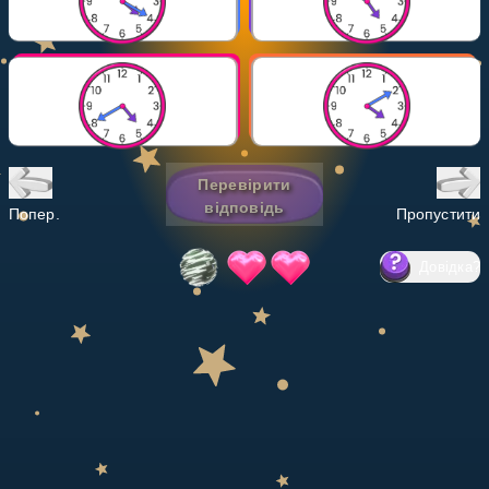
Invite a Friend
НАВЧАЛЬНИЙ ПЛАН
Select curriculum
Увійти
Перевірити
відповідь
Попер.
Пропустити
Довідка
?