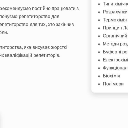
Типи хімічн
Invite a Friend
рекомендуємо постійно працювати з
Розрахунки
опонуємо репетиторство для
Термохімія
репетиторство для тих, хто закінчив
Принцип Л
оли.
Органічний 
Методи роз
титорства, яка висуває жорсткі
Буферні ро
х кваліфікацій репетиторів.
Електрохім
Функціональ
Біохімія
Полімери