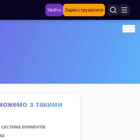
Увійти
Зареєструватися
можемо з такими
 система елементів
ма