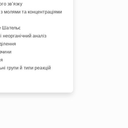
ого зв’язку
 з молями та концентраціями
е Шательє
і неорганічний аналіз
ділення
зчини
ія
ні групи й типи реакцій