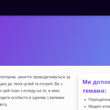
титором, заняття проводитимуться за
Ми допо
но до твоїх цілей та потреб. Ви з
темами:
цей план з огляду на те, в яких
одити особисто в одному з великих
Періодична
віту.
Моделі ато