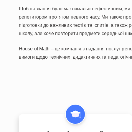
Щоб навчання було максимально ефективним, ми 
репетитором протягом певного часу. Ми також пр
НАВЧАЛЬНИЙ ПЛАН
підготовки до важливих тестів та іспитів, а також 
Select curriculum
школу, але хоче повторити предмети середньої шк
Увійти
House of Math – це компанія з надання послуг репе
вимоги щодо технічних, дидактичних та педагогічни