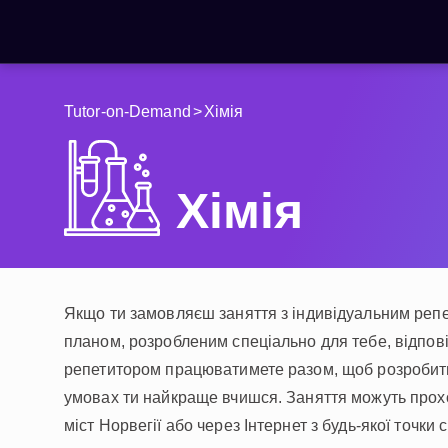
Tutor-on-Demand
>
Хімія
НАВЧАЛЬНІ МАТЕРІАЛИ
Curriculum
All math topics
Хімія
Показати більше
ІГРИ
Якщо ти замовляєш заняття з індивідуальним репе
Multiplication Master
планом, розробленим спеціально для тебе, відповід
репетитором працюватимете разом, щоб розробити 
Джуніор-матем
умовах ти найкраще вчишся. Заняття можуть прох
Показати більше
міст Норвегії або через Інтернет з будь-якої точки с