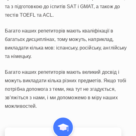
Invite a Friend
та з підготовкою до іспитів SAT і GMAT, а також до
НАВЧАЛЬНИЙ ПЛАН
тестів TOEFL та ACL.
Select curriculum
Багато наших репетиторів мають кваліфікації в
Увійти
багатьох дисциплінах, тому можуть, наприклад,
викладати кілька мов: іспанську, російську, англійську
та німецьку.
Багато наших репетиторів мають великий досвід і
можуть викладати кілька різних предметів. Якщо тобі
потрібна допомога з теми, яка тут не згадується,
зв’яжіться з нами, і ми допоможемо в міру наших
можливостей.