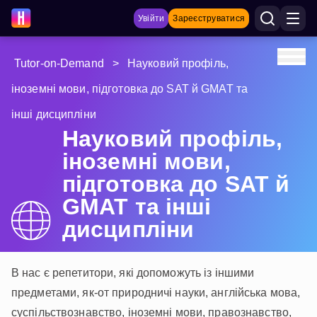
Увійти
Зареєструватися
Tutor-on-Demand
>
Науковий профіль,
НАВЧАЛЬНІ МАТЕРІАЛИ
іноземні мови, підготовка до SAT й GMAT та
інші дисципліни
Curriculum
Науковий профіль,
Показати більше
іноземні мови,
ІГРИ
підготовка до SAT й
GMAT та інші
Multiplication Master
дисципліни
Джуніор-матем
В нас є репетитори, які допоможуть із іншими
Показати більше
предметами, як-от природничі науки, англійська мова,
суспільствознавство, іноземні мови, правознавство,