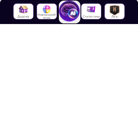
Навчальний
Додому
Статистика
Ліга
план
Про нас
Про House of Math
Співробітники
Працевлаштування в
House of Math
Медіа
Лекції
Блог