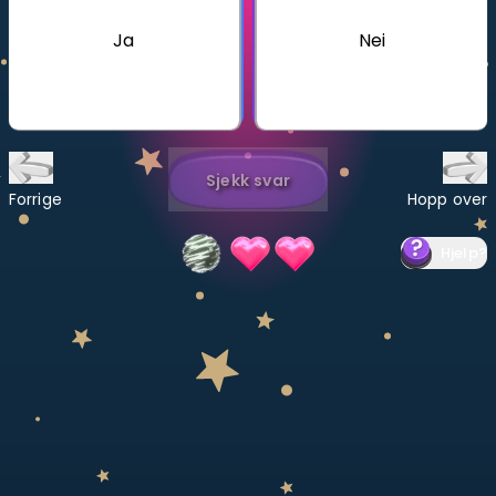
Ja
Nei
Bestill privatundervisning
Inviter en venn
LÆREPLAN
Velg læreplan
Sjekk svar
Forrige
Hopp over
Logg inn
Hjelp
?