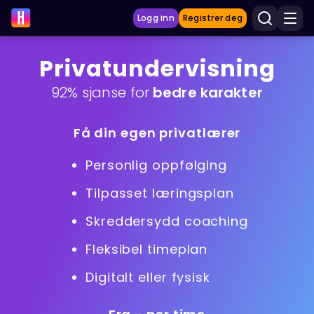
Logg inn
Registrer deg
Privatundervisning
LÆRINGSVERKTØY
92% sjanse for
bedre karakter
Læreplan
Få din egen privatlærer
Privatundervisning
Personlig oppfølging
Vis mer
Tilpasset læringsplan
SPILL
Skreddersydd coaching
Gangetabellen
Fleksibel timeplan
Junior Matte
Digitalt eller fysisk
Vis mer