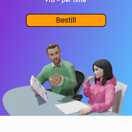
Fra - per time
Bestill privatundervisning
Bestill
Inviter en venn
LÆREPLAN
Velg læreplan
Logg inn