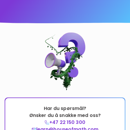
Har du spørsmål?
Ønsker du å snakke med oss?
+47 22 150 300
learn@houseofmath.com