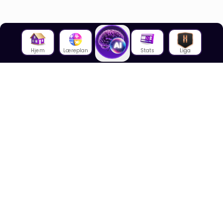
Hjem
Læreplan
Stats
Liga
Om oss
Om House of Math
Om ansatte
Karriere
Media
Foredrag
Blogg