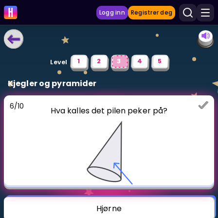
Logg inn
Registrer deg
LÆRINGSVERKTØY
1
2
3
4
5
Level
Læreplan
Kjegler og pyramider
Privatundervisning
6
/
10
Hva kalles det pilen peker på?
Vis mer
SPILL
Gangetabellen
Junior Matte
Vis mer
Hjørne