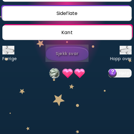
Bestill privatundervisning
Sideflate
Inviter en venn
Kant
LÆREPLAN
Velg læreplan
Sjekk svar
Logg inn
Forrige
Hopp over
Hjelp
?