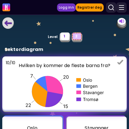
Logg inn
Registrer deg
LÆRINGSVERKTØY
1
2
Level
Læreplan
Sektordiagram
Privatundervisning
10
/
10
Hvilken by kommer de fleste barna fra?
Vis mer
SPILL
Gangetabellen
Junior Matte
Vis mer
Oslo
Stavanger