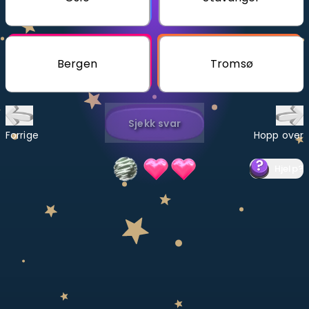
Bestill privatundervisning
Inviter en venn
Bergen
Tromsø
LÆREPLAN
Velg læreplan
Sjekk svar
Logg inn
Forrige
Hopp over
Hjelp
?