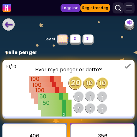
Logg inn
Registrer deg
LÆRINGSVERKTØY
1
2
3
Level
Læreplan
Telle penger
Privatundervisning
10
/
10
Hvor mye penger er dette?
Vis mer
SPILL
Gangetabellen
Junior Matte
Vis mer
406
356