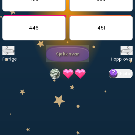
Bestill privatundervisning
Inviter en venn
446
451
LÆREPLAN
Velg læreplan
Sjekk svar
Logg inn
Forrige
Hopp over
Hjelp
?